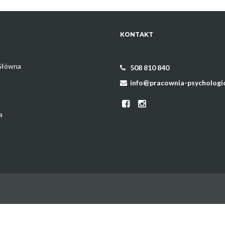
KONTAKT
Główna
508 810 840
info@pracownia-psychologic
a