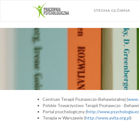
STRONA GŁÓWNA
Centrum Terapii Poznawczo-Behawioralnej (
www.c
Polskie Towarzystwo Terapii Poznawczo - Behawio
Portal psychologiczny (
http://www.psychologia.ed
Terapia w Warszawie (
http://www.avita.org.pl
)