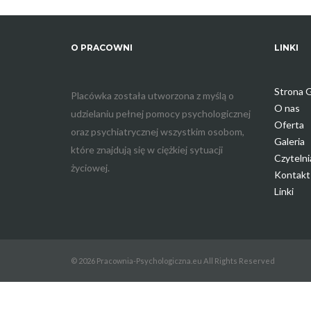
O PRACOWNI
LINKI
Strona 
Placówka została utworzona z myślą o
O nas
udzielaniu pełnej pomocy psychologicznej
Oferta
oraz psychiatrycznej wszystkim osobom,
Galeria
które znajdują się w ciężkiej sytuacji
Czytelni
życiowej.
Kontakt
Linki
© 2026 Pracownia-Psychologiczna.eu All Rights Reserved