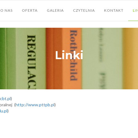
O NAS
OFERTA
GALERIA
CZYTELNIA
KONTAKT
LI
Linki
bt.pl
)
ralnej (
http://www.pttpb.pl
)
u.pl
)